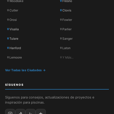
Woodlake
Fresno
Cutler
Clovis
Orosi
Fowler
Visalia
Parlier
Tulare
Sanger
Hanford
Laton
Lemoore
Y Más...
Ver Todas las Ciudades →
SÍGUENOS
Síguenos para consejos, actualizaciones de proyectos e
inspiración para piscinas.