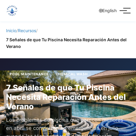
🌐
English
Inicio
/
Recursos
/
7 Señales de que Tu Piscina Necesita Reparación Antes del
Verano
POOL MAINTENANCE
CHEMICAL WASH
7 Señales de que Tu Piscina
Necesita Reparación Antes del
Verano
Los problemas de piscina que parecen menores
en abril se convierten en emergencias en julio